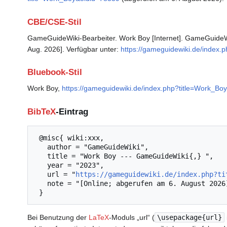
CBE/CSE-Stil
GameGuideWiki-Bearbeiter. Work Boy [Internet]. GameGuideWik
Aug. 2026]. Verfügbar unter:
https://gameguidewiki.de/index.
Bluebook-Stil
Work Boy,
https://gameguidewiki.de/index.php?title=Work_Bo
BibTeX
-Eintrag
 @misc{ wiki:xxx,

   author = "GameGuideWiki",

   title = "Work Boy --- GameGuideWiki{,} ",

   year = "2023",

   url = "
https://gameguidewiki.de/index.php?ti
   note = "[Online; abgerufen am 6. August 2026]"

Bei Benutzung der
LaTeX
-Moduls „url“ (
\usepackage{url}