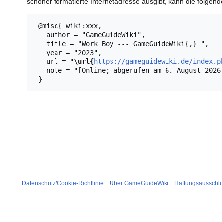
schöner formatierte Internetadresse ausgibt, kann die folg
 @misc{ wiki:xxx,

   author = "GameGuideWiki",

   title = "Work Boy --- GameGuideWiki{,} ",

   year = "2023",

   url = "
\url{
https://gameguidewiki.de/index.p
   note = "[Online; abgerufen am 6. August 2026]"

Datenschutz/Cookie-Richtlinie
Über GameGuideWiki
Haftungsausschl