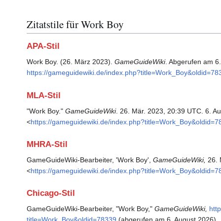
Zitatstile für Work Boy
APA-Stil
Work Boy. (26. März 2023).
GameGuideWiki
. Abgerufen am 6
https://gameguidewiki.de/index.php?title=Work_Boy&oldid=78
MLA-Stil
"Work Boy."
GameGuideWiki
. 26. Mär. 2023, 20:39 UTC. 6. A
<
https://gameguidewiki.de/index.php?title=Work_Boy&oldid=7
MHRA-Stil
GameGuideWiki-Bearbeiter, 'Work Boy',
GameGuideWiki,
26. 
<
https://gameguidewiki.de/index.php?title=Work_Boy&oldid=7
Chicago-Stil
GameGuideWiki-Bearbeiter, "Work Boy,"
GameGuideWiki,
htt
title=Work_Boy&oldid=78339
(abgerufen am 6. August 2026).