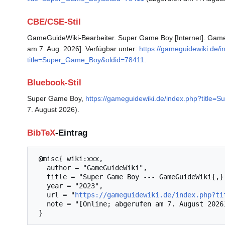
CBE/CSE-Stil
GameGuideWiki-Bearbeiter. Super Game Boy [Internet]. GameG
am 7. Aug. 2026]. Verfügbar unter:
https://gameguidewiki.de/
title=Super_Game_Boy&oldid=78411
.
Bluebook-Stil
Super Game Boy,
https://gameguidewiki.de/index.php?title
7. August 2026).
BibTeX
-Eintrag
 @misc{ wiki:xxx,

   author = "GameGuideWiki",

   title = "Super Game Boy --- GameGuideWiki{,} ",

   year = "2023",

   url = "
https://gameguidewiki.de/index.php?ti
   note = "[Online; abgerufen am 7. August 2026]"
