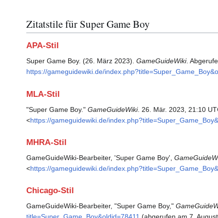
Zitatstile für Super Game Boy
APA-Stil
Super Game Boy. (26. März 2023).
GameGuideWiki
. Abgeruf
https://gameguidewiki.de/index.php?title=Super_Game_Boy&
MLA-Stil
"Super Game Boy."
GameGuideWiki
. 26. Mär. 2023, 21:10 UT
<
https://gameguidewiki.de/index.php?title=Super_Game_Boy
MHRA-Stil
GameGuideWiki-Bearbeiter, 'Super Game Boy',
GameGuideWi
<
https://gameguidewiki.de/index.php?title=Super_Game_Boy
Chicago-Stil
GameGuideWiki-Bearbeiter, "Super Game Boy,"
GameGuideWi
title=Super_Game_Boy&oldid=78411
(abgerufen am 7. August