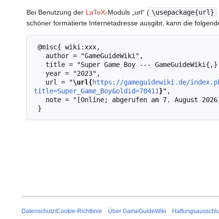
Bei Benutzung der
LaTeX
-Moduls „url“ (
\usepackage{url}
schöner formatierte Internetadresse ausgibt, kann die folg
 @misc{ wiki:xxx,

   author = "GameGuideWiki",

   title = "Super Game Boy --- GameGuideWiki{,} ",

   year = "2023",

   url = "
\url{
https://gameguidewiki.de/index.p
title=Super_Game_Boy&oldid=78411
}
",

   note = "[Online; abgerufen am 7. August 2026]"

Datenschutz/Cookie-Richtlinie
Über GameGuideWiki
Haftungsausschl