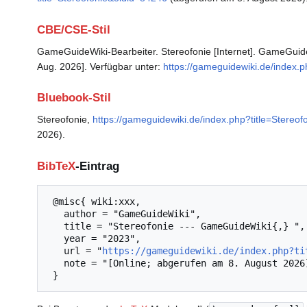
CBE/CSE-Stil
GameGuideWiki-Bearbeiter. Stereofonie [Internet]. GameGuideW
Aug. 2026]. Verfügbar unter:
https://gameguidewiki.de/index.
Bluebook-Stil
Stereofonie,
https://gameguidewiki.de/index.php?title=Stereo
2026).
BibTeX
-Eintrag
 @misc{ wiki:xxx,

   author = "GameGuideWiki",

   title = "Stereofonie --- GameGuideWiki{,} ",

   year = "2023",

   url = "
https://gameguidewiki.de/index.php?ti
   note = "[Online; abgerufen am 8. August 2026]"
