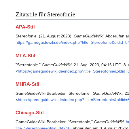
Zitatstile für Stereofonie
APA-Stil
Stereofonie. (21. August 2023).
GameGuideWiki
. Abgerufen a
https://gameguidewiki.de/index.php?title=Stereofonie&oldid=
MLA-Stil
"Stereofonie."
GameGuideWiki
. 21. Aug. 2023, 04:16 UTC. 8.
<
https://gameguidewiki.de/index.php?title=Stereofonie&oldid
MHRA-Stil
GameGuideWiki-Bearbeiter, 'Stereofonie',
GameGuideWiki,
21
<
https://gameguidewiki.de/index.php?title=Stereofonie&oldid
Chicago-Stil
GameGuideWiki-Bearbeiter, "Stereofonie,"
GameGuideWiki,
h
title=Stereofonie&oldid=84246
(abgerufen am 8. August 2026)