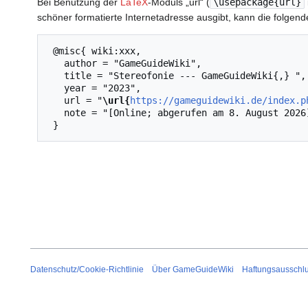
Bei Benutzung der
LaTeX
-Moduls „url“ (
\usepackage{url}
schöner formatierte Internetadresse ausgibt, kann die folg
 @misc{ wiki:xxx,

   author = "GameGuideWiki",

   title = "Stereofonie --- GameGuideWiki{,} ",

   year = "2023",

   url = "
\url{
https://gameguidewiki.de/index.p
   note = "[Online; abgerufen am 8. August 2026]"

Datenschutz/Cookie-Richtlinie
Über GameGuideWiki
Haftungsausschl