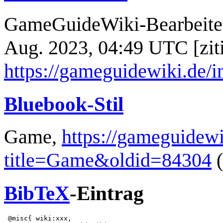
GameGuideWiki-Bearbeiter
Aug. 2023, 04:49 UTC [ziti
https://gameguidewiki.de
Bluebook-Stil
Game,
https://gameguidewi
title=Game&oldid=84304
(
BibTeX
-Eintrag
 @misc{ wiki:xxx,
