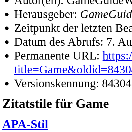
Autor(en): GameGuideWi
Herausgeber:
GameGuid
Zeitpunkt der letzten B
Datum des Abrufs: 7. A
Permanente URL:
https
title=Game&oldid=8430
Versionskennung: 84304
Zitatstile für Game
APA-Stil