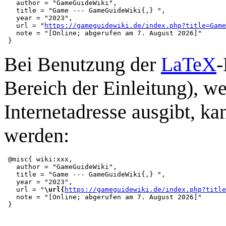
   author = "GameGuideWiki",

   title = "Game --- GameGuideWiki{,} ",

   year = "2023",

   url = "
https://gameguidewiki.de/index.php?title=Game
   note = "[Online; abgerufen am 7. August 2026]"

Bei Benutzung der
LaTeX
-
Bereich der Einleitung), we
Internetadresse ausgibt, 
werden:
 @misc{ wiki:xxx,

   author = "GameGuideWiki",

   title = "Game --- GameGuideWiki{,} ",

   year = "2023",

   url = "
\url{
https://gameguidewiki.de/index.php?title
   note = "[Online; abgerufen am 7. August 2026]"
