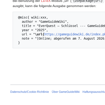
Bei Benutzung der
LaTeX
-Moduls „url“ (
\usepackage{url}
ausgibt, kann die folgende Ausgabe genommen werden:
 @misc{ wiki:xxx,

   author = "GameGuideWiki",

   title = "EverQuest – Schlüssel --- GameGuideWiki{,} ",

   year = "2025",

   url = "
\url{
https://gameguidewiki.de/index.p
   note = "[Online; abgerufen am 7. August 2026]"

Datenschutz/Cookie-Richtlinie
Über GameGuideWiki
Haftungsausschl