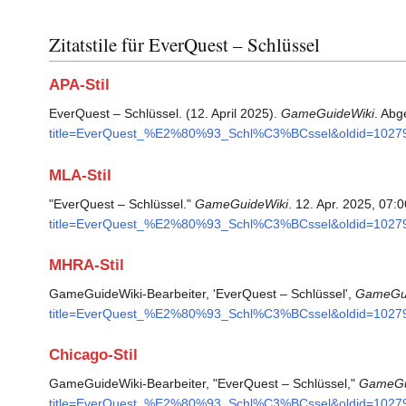
Zitatstile für EverQuest – Schlüssel
APA-Stil
EverQuest – Schlüssel. (12. April 2025).
GameGuideWiki
. Abg
title=EverQuest_%E2%80%93_Schl%C3%BCssel&oldid=1027
MLA-Stil
"EverQuest – Schlüssel."
GameGuideWiki
. 12. Apr. 2025, 07:
title=EverQuest_%E2%80%93_Schl%C3%BCssel&oldid=1027
MHRA-Stil
GameGuideWiki-Bearbeiter, 'EverQuest – Schlüssel',
GameGui
title=EverQuest_%E2%80%93_Schl%C3%BCssel&oldid=1027
Chicago-Stil
GameGuideWiki-Bearbeiter, "EverQuest – Schlüssel,"
GameGu
title=EverQuest_%E2%80%93_Schl%C3%BCssel&oldid=1027