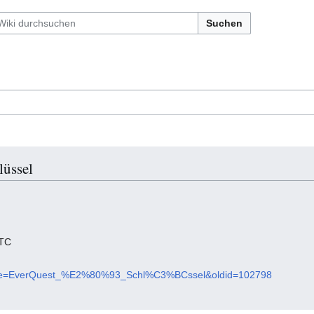
Suchen
lüssel
UTC
?title=EverQuest_%E2%80%93_Schl%C3%BCssel&oldid=102798