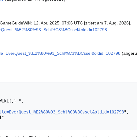
GameGuideWiki; 12. Apr. 2025, 07:06 UTC [zitiert am 7. Aug. 2026].
e=EverQuest_%E2%80%93_Schl%C3%BCssel&oldid=102798
.
p?title=EverQuest_%E2%80%93_Schl%C3%BCssel&oldid=102798
(abgeru
tle=EverQuest_%E2%80%93_Schl%C3%BCssel&oldid=102798
",
