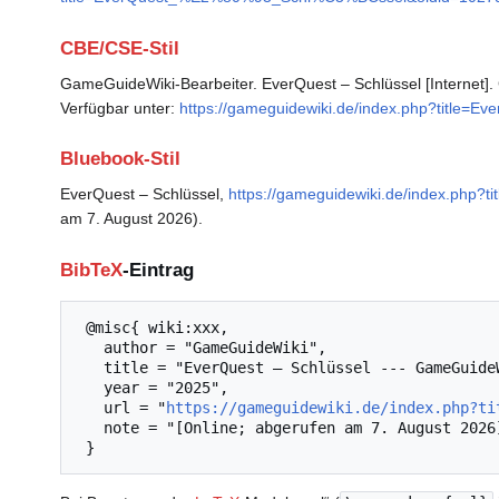
CBE/CSE-Stil
GameGuideWiki-Bearbeiter. EverQuest – Schlüssel [Internet]. 
Verfügbar unter:
https://gameguidewiki.de/index.php?titl
Bluebook-Stil
EverQuest – Schlüssel,
https://gameguidewiki.de/index.ph
am 7. August 2026).
BibTeX
-Eintrag
 @misc{ wiki:xxx,

   author = "GameGuideWiki",

   title = "EverQuest – Schlüssel --- GameGuideWiki{,} ",

   year = "2025",

   url = "
https://gameguidewiki.de/index.php?ti
   note = "[Online; abgerufen am 7. August 2026]"
