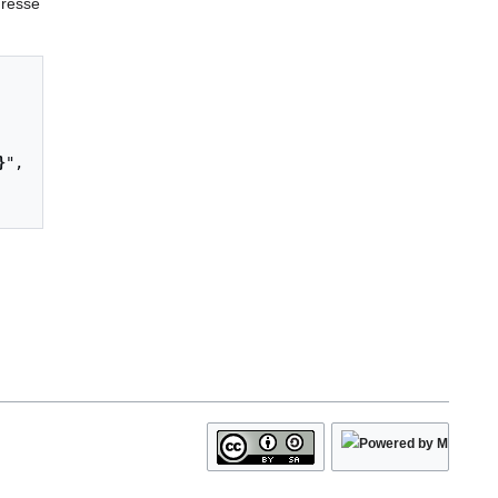
dresse
}
",
