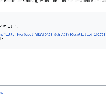
im Bereich der Einleitung), welches eine schöner formatierte Interneta
hp?title=EverQuest_%E2%80%93_Schl%C3%BCssel&oldid=102798
uss