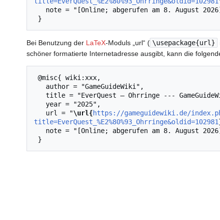
title=EverQuest_%E2%80%93_Ohrringe&oldid=102981
   note = "[Online; abgerufen am 8. August 2026]"

Bei Benutzung der
LaTeX
-Moduls „url“ (
\usepackage{url}
schöner formatierte Internetadresse ausgibt, kann die folg
 @misc{ wiki:xxx,

   author = "GameGuideWiki",

   title = "EverQuest – Ohrringe --- GameGuideWiki{,} ",

   year = "2025",

   url = "
\url{
https://gameguidewiki.de/index.p
title=EverQuest_%E2%80%93_Ohrringe&oldid=102981
   note = "[Online; abgerufen am 8. August 2026]"
