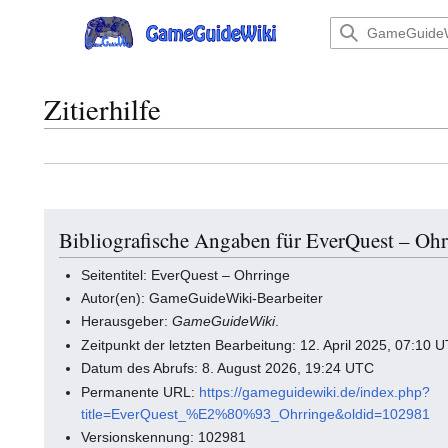
Zum
Inhalt
Hauptmenü
springen
Zitierhilfe
Bibliografische Angaben für EverQuest – Ohr
Seitentitel: EverQuest – Ohrringe
Autor(en): GameGuideWiki-Bearbeiter
Herausgeber:
GameGuideWiki
.
Zeitpunkt der letzten Bearbeitung: 12. April 2025, 07:10 
Datum des Abrufs: 8. August 2026, 19:24 UTC
Permanente URL:
https://gameguidewiki.de/index.php?
title=EverQuest_%E2%80%93_Ohrringe&oldid=102981
Versionskennung: 102981