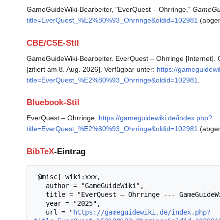
GameGuideWiki-Bearbeiter, "EverQuest – Ohrringe,"
GameGui
title=EverQuest_%E2%80%93_Ohrringe&oldid=102981
(abger
CBE/CSE-Stil
GameGuideWiki-Bearbeiter. EverQuest – Ohrringe [Internet].
[zitiert am 8. Aug. 2026]. Verfügbar unter:
https://gameguidewi
title=EverQuest_%E2%80%93_Ohrringe&oldid=102981
.
Bluebook-Stil
EverQuest – Ohrringe,
https://gameguidewiki.de/index.php?
title=EverQuest_%E2%80%93_Ohrringe&oldid=102981
(abger
BibTeX
-Eintrag
 @misc{ wiki:xxx,

   author = "GameGuideWiki",

   title = "EverQuest – Ohrringe --- GameGuideWiki{,} ",

   year = "2025",

   url = "
https://gameguidewiki.de/index.php?