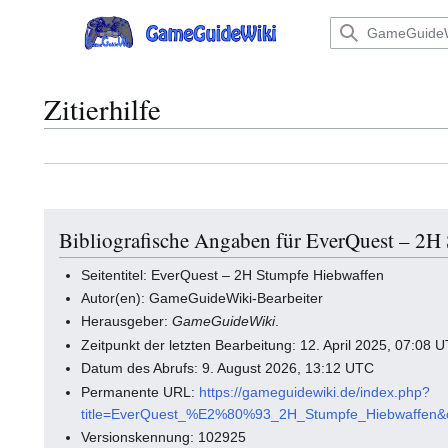
Zum
Inhalt
Hauptmenü
springen
Zitierhilfe
Bibliografische Angaben für EverQuest – 2H
Seitentitel: EverQuest – 2H Stumpfe Hiebwaffen
Autor(en): GameGuideWiki-Bearbeiter
Herausgeber:
GameGuideWiki
.
Zeitpunkt der letzten Bearbeitung: 12. April 2025, 07:08 
Datum des Abrufs: 9. August 2026, 13:12 UTC
Permanente URL:
https://gameguidewiki.de/index.php?
title=EverQuest_%E2%80%93_2H_Stumpfe_Hiebwaffen&
Versionskennung: 102925