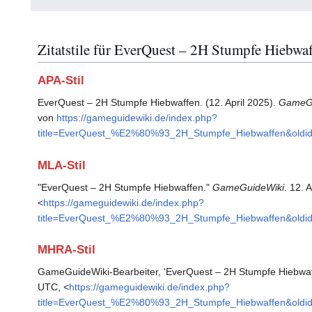
Zitatstile für EverQuest – 2H Stumpfe Hiebwa
APA-Stil
EverQuest – 2H Stumpfe Hiebwaffen. (12. April 2025).
GameGu
von
https://gameguidewiki.de/index.php?
title=EverQuest_%E2%80%93_2H_Stumpfe_Hiebwaffen&oldi
MLA-Stil
"EverQuest – 2H Stumpfe Hiebwaffen."
GameGuideWiki
. 12. 
<
https://gameguidewiki.de/index.php?
title=EverQuest_%E2%80%93_2H_Stumpfe_Hiebwaffen&oldi
MHRA-Stil
GameGuideWiki-Bearbeiter, 'EverQuest – 2H Stumpfe Hiebwaf
UTC, <
https://gameguidewiki.de/index.php?
title=EverQuest_%E2%80%93_2H_Stumpfe_Hiebwaffen&oldi