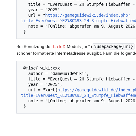
   title = "EverQuest – 2H Stumpfe Hiebwaffen --- GameGuideWiki{,} ",

   year = "2025",

   url = "
https://gameguidewiki.de/index.php?
title=EverQuest_%E2%80%93_2H_Stumpfe_Hiebwaffen
   note = "[Online; abgerufen am 9. August 2026]"

Bei Benutzung der
LaTeX
-Moduls „url“ (
\usepackage{url}
schöner formatierte Internetadresse ausgibt, kann die folg
 @misc{ wiki:xxx,

   author = "GameGuideWiki",

   title = "EverQuest – 2H Stumpfe Hiebwaffen --- GameGuideWiki{,} ",

   year = "2025",

   url = "
\url{
https://gameguidewiki.de/index.p
title=EverQuest_%E2%80%93_2H_Stumpfe_Hiebwaffen
   note = "[Online; abgerufen am 9. August 2026]"
