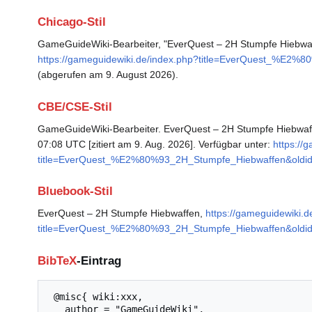
Chicago-Stil
GameGuideWiki-Bearbeiter, "EverQuest – 2H Stumpfe Hiebwa
https://gameguidewiki.de/index.php?title=EverQuest_%E2
(abgerufen am 9. August 2026).
CBE/CSE-Stil
GameGuideWiki-Bearbeiter. EverQuest – 2H Stumpfe Hiebwaffe
07:08 UTC [zitiert am 9. Aug. 2026]. Verfügbar unter:
https://
title=EverQuest_%E2%80%93_2H_Stumpfe_Hiebwaffen&oldi
Bluebook-Stil
EverQuest – 2H Stumpfe Hiebwaffen,
https://gameguidewiki.d
title=EverQuest_%E2%80%93_2H_Stumpfe_Hiebwaffen&oldi
BibTeX
-Eintrag
 @misc{ wiki:xxx,

   author = "GameGuideWiki",
