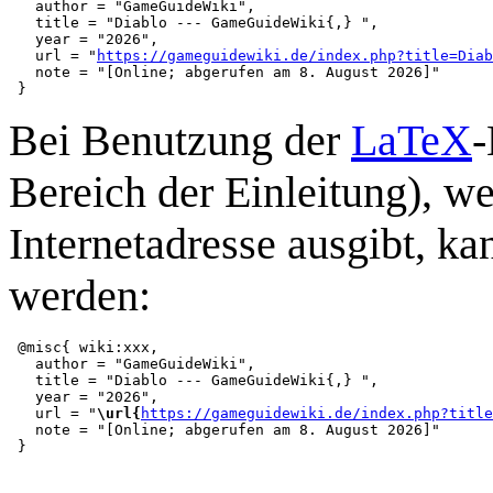
   author = "GameGuideWiki",

   title = "Diablo --- GameGuideWiki{,} ",

   year = "2026",

   url = "
https://gameguidewiki.de/index.php?title=Diab
   note = "[Online; abgerufen am 8. August 2026]"

Bei Benutzung der
LaTeX
-
Bereich der Einleitung), we
Internetadresse ausgibt, 
werden:
 @misc{ wiki:xxx,

   author = "GameGuideWiki",

   title = "Diablo --- GameGuideWiki{,} ",

   year = "2026",

   url = "
\url{
https://gameguidewiki.de/index.php?title
   note = "[Online; abgerufen am 8. August 2026]"
