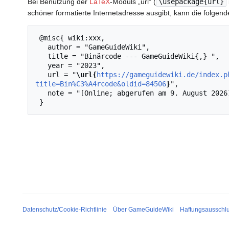
Bei Benutzung der
LaTeX
-Moduls „url“ (
\usepackage{url}
schöner formatierte Internetadresse ausgibt, kann die folg
 @misc{ wiki:xxx,

   author = "GameGuideWiki",

   title = "Binärcode --- GameGuideWiki{,} ",

   year = "2023",

   url = "
\url{
https://gameguidewiki.de/index.p
title=Bin%C3%A4rcode&oldid=84506
}
",

   note = "[Online; abgerufen am 9. August 2026]"

Datenschutz/Cookie-Richtlinie
Über GameGuideWiki
Haftungsausschl