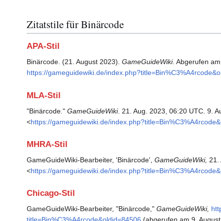
Zitatstile für Binärcode
APA-Stil
Binärcode. (21. August 2023).
GameGuideWiki
. Abgerufen am
https://gameguidewiki.de/index.php?title=Bin%C3%A4rcode&o
MLA-Stil
"Binärcode."
GameGuideWiki
. 21. Aug. 2023, 06:20 UTC. 9. A
<
https://gameguidewiki.de/index.php?title=Bin%C3%A4rcode
MHRA-Stil
GameGuideWiki-Bearbeiter, 'Binärcode',
GameGuideWiki,
21. 
<
https://gameguidewiki.de/index.php?title=Bin%C3%A4rcode
Chicago-Stil
GameGuideWiki-Bearbeiter, "Binärcode,"
GameGuideWiki,
htt
title=Bin%C3%A4rcode&oldid=84506
(abgerufen am 9. August