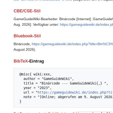
CBE/CSE-Stil
GameGuideWiki-Bearbeiter. Binärcode [Internet]. GameGuideWi
Aug. 2026]. Verfügbar unter:
https://gameguidewiki.de/index
Bluebook-Stil
Binärcode,
https://gameguidewiki.de/index.php?title=Bin%C
August 2026).
BibTeX
-Eintrag
 @misc{ wiki:xxx,

   author = "GameGuideWiki",

   title = "Binärcode --- GameGuideWiki{,} ",

   year = "2023",

   url = "
https://gameguidewiki.de/index.php?ti
   note = "[Online; abgerufen am 9. August 2026]"
