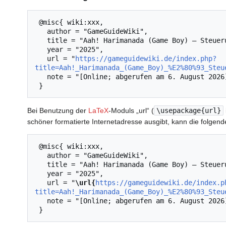
 @misc{ wiki:xxx,

   author = "GameGuideWiki",

   title = "Aah! Harimanada (Game Boy) – Steuerung --- GameGuideWiki{,} ",

   year = "2025",

   url = "
https://gameguidewiki.de/index.php?
title=Aah!_Harimanada_(Game_Boy)_%E2%80%93_Steu
   note = "[Online; abgerufen am 6. August 2026]"

Bei Benutzung der
LaTeX
-Moduls „url“ (
\usepackage{url}
schöner formatierte Internetadresse ausgibt, kann die folg
 @misc{ wiki:xxx,

   author = "GameGuideWiki",

   title = "Aah! Harimanada (Game Boy) – Steuerung --- GameGuideWiki{,} ",

   year = "2025",

   url = "
\url{
https://gameguidewiki.de/index.p
title=Aah!_Harimanada_(Game_Boy)_%E2%80%93_Steu
   note = "[Online; abgerufen am 6. August 2026]"
