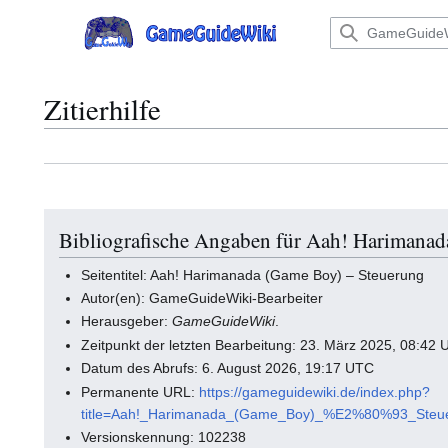
Zum
Inhalt
Hauptmenü
springen
Zitierhilfe
Bibliografische Angaben für Aah! Harimana
Seitentitel: Aah! Harimanada (Game Boy) – Steuerung
Autor(en): GameGuideWiki-Bearbeiter
Herausgeber:
GameGuideWiki
.
Zeitpunkt der letzten Bearbeitung: 23. März 2025, 08:42
Datum des Abrufs: 6. August 2026, 19:17 UTC
Permanente URL:
https://gameguidewiki.de/index.php?
title=Aah!_Harimanada_(Game_Boy)_%E2%80%93_Steue
Versionskennung: 102238