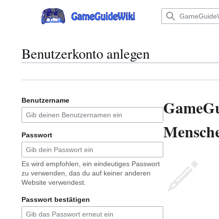
Zum
Inhalt
Hauptmenü
springen
Benutzerkonto anlegen
GameGu
Benutzername
Menschen
Passwort
Es wird empfohlen, ein eindeutiges Passwort
zu verwenden, das du auf keiner anderen
Website verwendest.
Passwort bestätigen