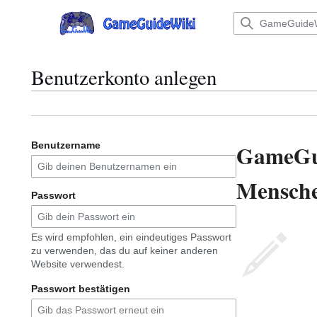
Zum
Inhalt
Hauptmenü
springen
Benutzerkonto anlegen
GameGu
Benutzername
Menschen
Passwort
Es wird empfohlen, ein eindeutiges Passwort
zu verwenden, das du auf keiner anderen
Website verwendest.
Passwort bestätigen