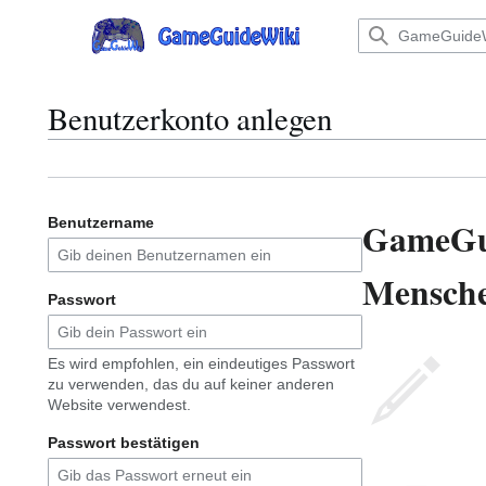
Zum
Inhalt
Hauptmenü
springen
Benutzerkonto anlegen
GameGu
Benutzername
Menschen
Passwort
Es wird empfohlen, ein eindeutiges Passwort
zu verwenden, das du auf keiner anderen
Website verwendest.
Passwort bestätigen