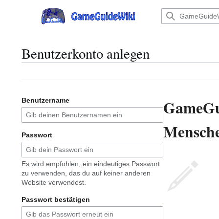
Zum
Inhalt
Hauptmenü
springen
Benutzerkonto anlegen
GameGu
Benutzername
Menschen
Passwort
Es wird empfohlen, ein eindeutiges Passwort
zu verwenden, das du auf keiner anderen
Website verwendest.
Passwort bestätigen