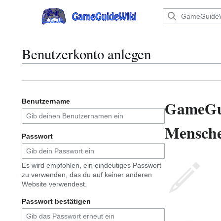
Zum
Inhalt
Hauptmenü
springen
Benutzerkonto anlegen
GameGu
Benutzername
Menschen
Passwort
Es wird empfohlen, ein eindeutiges Passwort
zu verwenden, das du auf keiner anderen
Website verwendest.
Passwort bestätigen