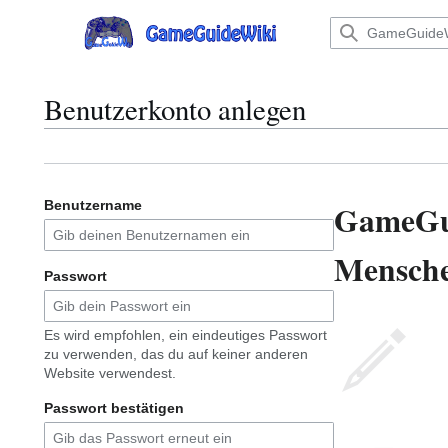
Zum
Inhalt
Hauptmenü
springen
Benutzerkonto anlegen
GameGu
Benutzername
Menschen
Passwort
Es wird empfohlen, ein eindeutiges Passwort
zu verwenden, das du auf keiner anderen
Website verwendest.
Passwort bestätigen