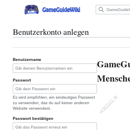
Zum
Inhalt
Hauptmenü
springen
Benutzerkonto anlegen
GameGu
Benutzername
Menschen
Passwort
Es wird empfohlen, ein eindeutiges Passwort
zu verwenden, das du auf keiner anderen
Website verwendest.
Passwort bestätigen