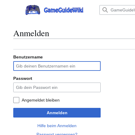
Zum
Inhalt
Hauptmenü
springen
Anmelden
Benutzername
Passwort
Angemeldet bleiben
Anmelden
Hilfe beim Anmelden
Passwort vergessen?