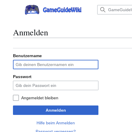
Zum
Inhalt
Hauptmenü
springen
Anmelden
Benutzername
Passwort
Angemeldet bleiben
Anmelden
Hilfe beim Anmelden
Passwort vergessen?