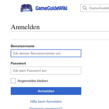
Zum
Inhalt
Hauptmenü
springen
Anmelden
Benutzername
Passwort
Angemeldet bleiben
Anmelden
Hilfe beim Anmelden
Passwort vergessen?