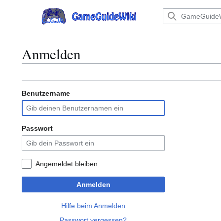
Zum
Inhalt
Hauptmenü
springen
Anmelden
Benutzername
Passwort
Angemeldet bleiben
Anmelden
Hilfe beim Anmelden
Passwort vergessen?