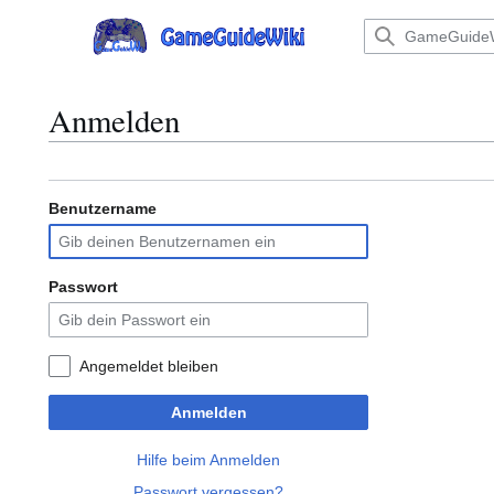
Zum
Inhalt
Hauptmenü
springen
Anmelden
Benutzername
Passwort
Angemeldet bleiben
Anmelden
Hilfe beim Anmelden
Passwort vergessen?