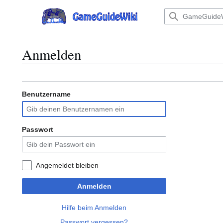
Zum
Inhalt
Hauptmenü
springen
Anmelden
Benutzername
Passwort
Angemeldet bleiben
Anmelden
Hilfe beim Anmelden
Passwort vergessen?