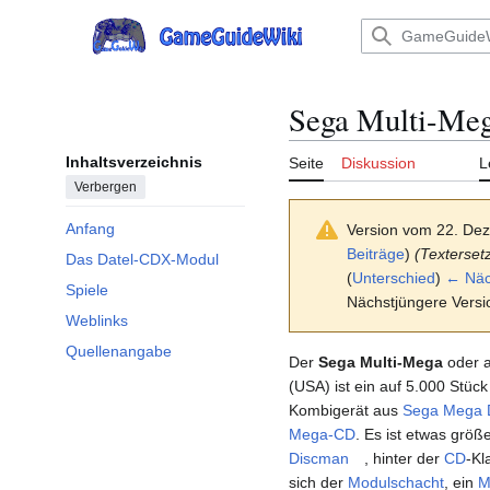
Zum
Inhalt
Hauptmenü
springen
Sega Multi-Me
Inhaltsverzeichnis
Seite
Diskussion
L
Verbergen
Anfang
Version vom 22. De
Beiträge
)
(Textersetz
Das Datel-CDX-Modul
(
Unterschied
)
← Näch
Spiele
Nächstjüngere Versi
Weblinks
Quellenangabe
Der
Sega Multi-Mega
oder 
(USA) ist ein auf 5.000 Stück 
Kombigerät aus
Sega Mega 
Mega-CD
. Es ist etwas größe
Discman
, hinter der
CD
-Kl
sich der
Modulschacht
, ein
M