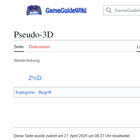
Zum
Inhalt
Hauptmenü
springen
Pseudo-3D
Seite
Diskussion
L
Weiterleitung
Weiterleitung nach:
2½D
Kategorie
:
Begriff
Diese Seite wurde zuletzt am 27. April 2025 um 08:37 Uhr bearbeitet.