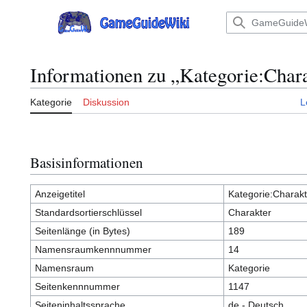
Zum
Inhalt
Hauptmenü
springen
Informationen zu „Kategorie:Char
Kategorie
Diskussion
L
Basisinformationen
Anzeigetitel
Kategorie:Charakt
Standardsortierschlüssel
Charakter
Seitenlänge (in Bytes)
189
Namensraumkennnummer
14
Namensraum
Kategorie
Seitenkennnummer
1147
Seiteninhaltssprache
de - Deutsch