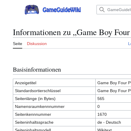
Zum
Inhalt
Hauptmenü
springen
Informationen zu „Game Boy Four 
Seite
Diskussion
L
Basisinformationen
Anzeigetitel
Game Boy Four Pl
Standardsortierschlüssel
Game Boy Four Pl
Seitenlänge (in Bytes)
565
Namensraumkennnummer
0
Seitenkennnummer
1670
Seiteninhaltssprache
de - Deutsch
Seiteninhaltsmodell
Wikitext