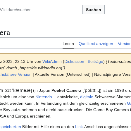
Suchen
era
Lesen
Quelltext anzeigen
Versio
rz 2023, 22:13 Uhr von
WikiAdmin
(
Diskussion
|
Beiträge
)
(Textersetzun
org“ durch „https://de.wikipedia.org“)
stältere Version
| Aktuelle Version (Unterschied) | Nächstjüngere Ver
ɪm
bɔɪ
ˈkæməɹə
] (in Japan
Pocket Camera
[
ˈpɒkɪt...
]) ist ein 1998 e
lt sich um eine von
Nintendo
entwickelte,
digitale
Schwarzweißkamera
ckt werden kann. In Verbindung mit dem gleichzeitig erschienenen
G
 Boy aufzunehmen und direkt auszudrucken. Die Game Boy Camera ist 
 USA und Europa erschienen.
speicherten
Bilder mit Hilfe eines an den
Link
-Anschluss angeschlosse