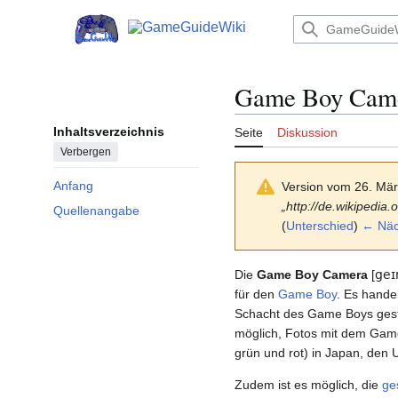
Zum
Inhalt
Hauptmenü
springen
Game Boy Cam
Inhaltsverzeichnis
Seite
Diskussion
Verbergen
Anfang
Version vom 26. Mä
„http://de.wikipedia.
Quellenangabe
(
Unterschied
)
← Näch
Die
Game Boy Camera
[
ge
für den
Game Boy
. Es hande
Schacht des Game Boys geste
möglich, Fotos mit dem Game
grün und rot) in Japan, den
Zudem ist es möglich, die
ge