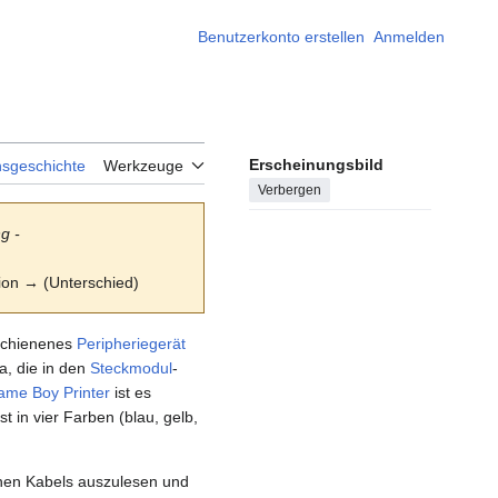
Benutzerkonto erstellen
Anmelden
Erscheinungsbild
nsgeschichte
Werkzeuge
Verbergen
g -
sion → (Unterschied)
rschienenes
Peripheriegerät
, die in den
Steckmodul
-
ame Boy Printer
ist es
in vier Farben (blau, gelb,
nen Kabels auszulesen und