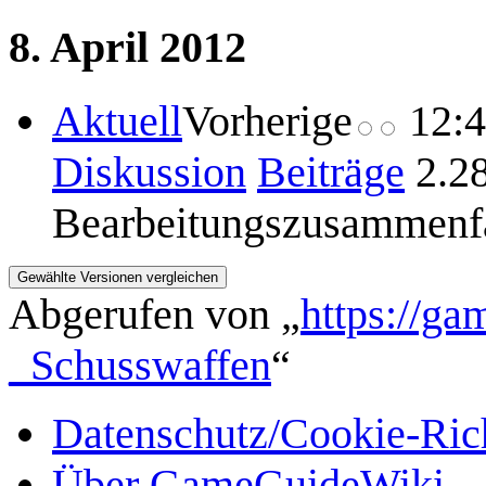
8. April 2012
Aktuell
Vorherige
12:
Diskussion
Beiträge
2.2
Bearbeitungszusammenf
Abgerufen von „
https://g
_Schusswaffen
“
Datenschutz/Cookie-Rich
Über GameGuideWiki