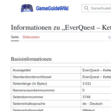
Zum
Inhalt
Hauptmenü
springen
Informationen zu „EverQuest – Ke
Seite
Diskussion
L
Basisinformationen
Anzeigetitel
EverQuest – Kett
Standardsortierschlüssel
EverQuest – Kett
Seitenlänge (in Bytes)
3.011
Namensraumkennnummer
0
Seitenkennnummer
3748
Seiteninhaltssprache
de - Deutsch
Seiteninhaltsmodell
Wikitext