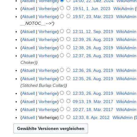
Aktuell
Vorherige
14:00, 22. Dez. 2024
WikiAdmin
2
A
2
Aktuell
Vorherige
19:51, 1. Jun. 2023
WikiAdmin
1
p
.
.
Aktuell
Vorherige
19:57, 23. Mär. 2023
WikiAdmin
2
r
D
J
__NOTOC__-->“
3
i
e
u
.
Aktuell
Vorherige
12:11, 12. Sep. 2019
WikiAdmin
1
l
z
n
M
K
2
Aktuell
Vorherige
12:39, 26. Aug. 2019
WikiAdmin
2
2
e
i
ä
e
.
K
6
0
Aktuell
Vorherige
12:38, 26. Aug. 2019
WikiAdmin
m
2
r
i
S
e
.
2
b
Aktuell
Vorherige
12:37, 26. Aug. 2019
WikiAdmin
0
z
n
e
i
A
5
e
Choker)
2
2
e
p
n
u
r
3
Aktuell
Vorherige
12:36, 26. Aug. 2019
WikiAdmin
0
B
t
e
g
2
K
2
e
Aktuell
Vorherige
12:35, 26. Aug. 2019
WikiAdmin
e
B
u
0
e
3
a
(Stitched Burlap Collar)
m
e
s
2
i
r
b
a
Aktuell
Vorherige
12:33, 26. Aug. 2019
WikiAdmin
t
4
n
b
e
K
r
2
Aktuell
Vorherige
09:13, 19. Mär. 2017
WikiAdmin
1
e
e
r
e
b
0
K
9
Aktuell
Vorherige
10:27, 18. Mär. 2017
WikiAdmin
1
B
i
2
i
e
1
e
.
K
8
e
Aktuell
Vorherige
12:33, 8. Apr. 2012
WikiAdmin
8
t
0
n
i
9
i
M
e
.
K
a
.
u
1
e
t
n
ä
i
M
e
r
A
n
9
B
u
e
r
n
ä