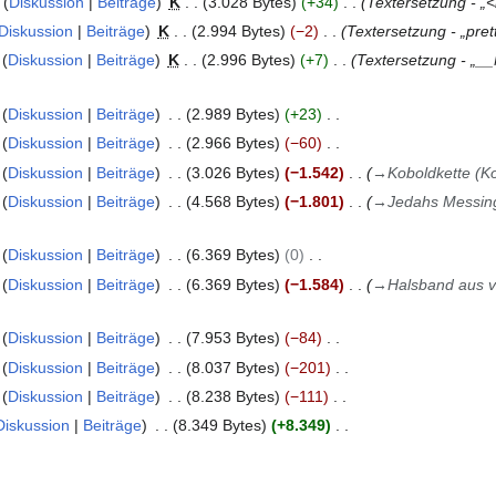
Diskussion
Beiträge
K
3.028 Bytes
+34
Textersetzung - „<
Diskussion
Beiträge
K
2.994 Bytes
−2
Textersetzung - „prett
Diskussion
Beiträge
K
2.996 Bytes
+7
Textersetzung - „_
Diskussion
Beiträge
2.989 Bytes
+23
Diskussion
Beiträge
2.966 Bytes
−60
Diskussion
Beiträge
3.026 Bytes
−1.542
→
Koboldkette (K
Diskussion
Beiträge
4.568 Bytes
−1.801
→
Jedahs Messing
Diskussion
Beiträge
6.369 Bytes
0
Diskussion
Beiträge
6.369 Bytes
−1.584
→
Halsband aus 
Diskussion
Beiträge
7.953 Bytes
−84
Diskussion
Beiträge
8.037 Bytes
−201
Diskussion
Beiträge
8.238 Bytes
−111
Diskussion
Beiträge
8.349 Bytes
+8.349