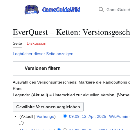
Zum
Inhalt
Hauptmenü
springen
EverQuest – Ketten: Versionsgesch
Seite
Diskussion
Logbücher dieser Seite anzeigen
Versionen filtern
Auswahl des Versionsunterschieds: Markiere die Radiobuttons d
Rand.
Legende:
(Aktuell)
= Unterschied zur aktuellen Version,
(Vorhe
Aktuell
Vorherige
09:09, 12. Apr. 2025
WikiAdmin
1
„“
2
.