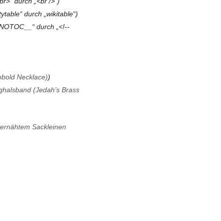
br>“ durch „<br />“
ytable“ durch „wikitable“
_NOTOC__“ durch „<!--
obold Necklace)
halsband (Jedah’s Brass
vernähtem Sackleinen