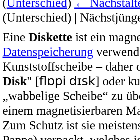
(
Unterschied
)
← Nächstälte
(Unterschied) | Nächstjüng
Eine
Diskette
ist ein magn
Datenspeicherung
verwendet
Kunststoffscheibe – daher 
flɒpi
dɪsk
Disk
" [
] oder ku
„wabbelige Scheibe“ zu übe
einem magnetisierbaren Mat
Zum Schutz ist sie meisten
Pappe) verpackt, welches j