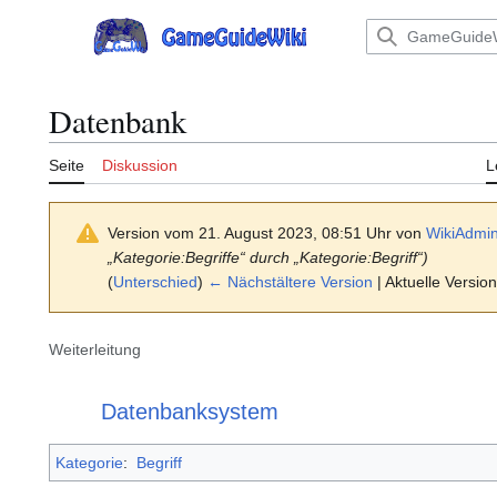
Zum
Inhalt
Hauptmenü
springen
Datenbank
Seite
Diskussion
L
Version vom 21. August 2023, 08:51 Uhr von
WikiAdmi
„Kategorie:Begriffe“ durch „Kategorie:Begriff“)
(
Unterschied
)
← Nächstältere Version
| Aktuelle Versio
Weiterleitung
Weiterleitung nach:
Datenbanksystem
Kategorie
:
Begriff