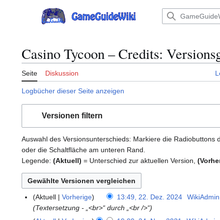
Zum
Inhalt
Hauptmenü
springen
Casino Tycoon – Credits: Versions
Seite
Diskussion
L
Logbücher dieser Seite anzeigen
Versionen filtern
Auswahl des Versionsunterschieds: Markiere die Radiobuttons 
oder die Schaltfläche am unteren Rand.
Legende:
(Aktuell)
= Unterschied zur aktuellen Version,
(Vorhe
Aktuell
Vorherige
13:49, 22. Dez. 2024
WikiAdmin
2
Textersetzung - „<br>“ durch „<br />“
2
.