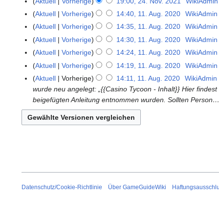
Aktuell
Vorherige
19:00, 24. Nov. 2021
WikiAdmin
2
D
K
4
Aktuell
Vorherige
14:40, 11. Aug. 2020
WikiAdmin
1
e
e
.
K
1
Aktuell
Vorherige
14:35, 11. Aug. 2020
WikiAdmin
z
i
N
e
.
K
Aktuell
Vorherige
14:30, 11. Aug. 2020
WikiAdmin
e
n
o
i
A
e
K
Aktuell
Vorherige
14:24, 11. Aug. 2020
WikiAdmin
m
e
v
n
u
i
e
K
b
B
Aktuell
Vorherige
14:19, 11. Aug. 2020
WikiAdmin
e
e
g
n
i
e
e
K
e
m
B
Aktuell
Vorherige
14:11, 11. Aug. 2020
WikiAdmin
u
e
n
i
r
e
a
b
e
wurde neu angelegt: „{{Casino Tycoon - Inhalt}} Hier findest
s
B
e
n
2
i
r
e
a
beigefügten Anleitung entnommen wurden. Sollten Person…
t
e
B
e
0
n
b
r
r
2
a
e
B
2
e
e
2
b
0
r
a
e
4
B
i
0
e
2
b
r
a
e
t
2
i
0
e
b
r
a
u
1
t
i
e
b
r
n
u
t
i
e
b
g
n
u
t
i
e
s
g
n
Datenschutz/Cookie-Richtlinie
Über GameGuideWiki
Haftungsausschl
u
t
i
z
s
g
n
u
t
u
z
s
g
n
u
s
u