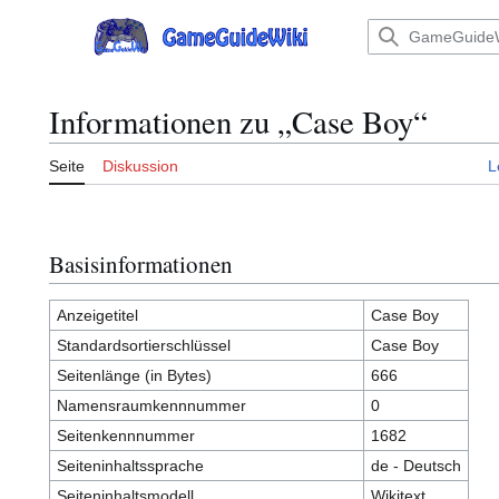
Zum
Inhalt
Hauptmenü
springen
Informationen zu „Case Boy“
Seite
Diskussion
L
Basisinformationen
Anzeigetitel
Case Boy
Standardsortierschlüssel
Case Boy
Seitenlänge (in Bytes)
666
Namensraumkennnummer
0
Seitenkennnummer
1682
Seiteninhaltssprache
de - Deutsch
Seiteninhaltsmodell
Wikitext