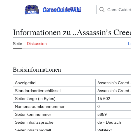
Zum
Inhalt
Hauptmenü
springen
Informationen zu „Assassin’s Cree
Seite
Diskussion
L
Basisinformationen
Anzeigetitel
Assassin’s Creed 
Standardsortierschlüssel
Assassin’s Creed 
Seitenlänge (in Bytes)
15.602
Namensraumkennnummer
0
Seitenkennnummer
5859
Seiteninhaltssprache
de - Deutsch
Seiteninhaltsmodell
Wikitext