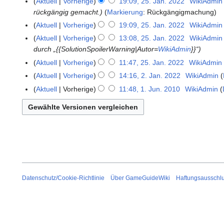
Aktuell
Vorherige
19:09, 25. Jan. 2022
WikiAdmin
2
J
rückgängig gemacht.
Markierung
:
Rückgängigmachung
5
a
.
Aktuell
Vorherige
19:09, 25. Jan. 2022
WikiAdmin
n
J
K
Aktuell
Vorherige
13:08, 25. Jan. 2022
WikiAdmin
u
a
e
durch „{{SolutionSpoilerWarning|Autor=
WikiAdmin
}}“
a
n
i
Aktuell
Vorherige
11:47, 25. Jan. 2022
WikiAdmin
r
u
n
K
Aktuell
Vorherige
14:16, 2. Jan. 2022
WikiAdmin
2
2
a
e
e
.
0
Aktuell
Vorherige
11:48, 1. Jun. 2010
WikiAdmin
1
r
B
i
J
2
K
.
2
e
n
a
3
e
J
0
a
e
n
i
u
2
r
B
u
n
n
2
b
e
a
e
i
e
a
r
B
2
i
r
2
e
0
t
b
0
a
1
u
Datenschutz/Cookie-Richtlinie
Über GameGuideWiki
Haftungsausschl
e
2
r
0
n
i
2
b
g
t
e
s
u
i
z