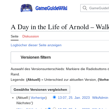
Zum
Inhalt
Hauptmenü
springen
A Day in the Life of Arnold – Wal
Seite
Diskussion
Logbücher dieser Seite anzeigen
Versionen filtern
Auswahl des Versionsunterschieds: Markiere die Radiobuttons d
Rand.
Legende:
(Aktuell)
= Unterschied zur aktuellen Version,
(Vorhe
Aktuell
Vorherige
13:07, 25. Jan. 2023
WikiAdmin
2
Nächstes“
5
.