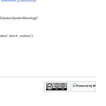
n
WikiAdmin
(
Diskussion
)
{SolutionSpoilerWarning}}“
 dass“ durch „sodass“